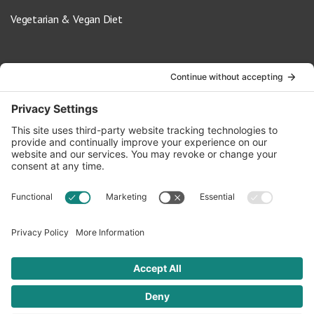
Vegetarian & Vegan Diet
Contact Us
info@oldwayspt.org
617-421-5500
266 Beacon Street, Ste 1
Boston, MA 02116
Terms of Service
Privacy Policy
Cookie Settings