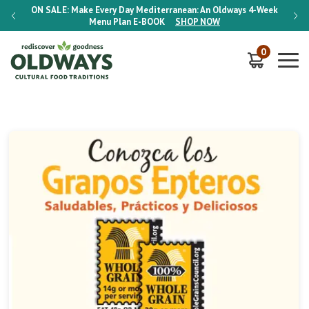
-Week
ON SALE:
Make Every Day Mediterranean: An Oldways 4-Week
ON S
Menu Plan
E-BOOK
SHOP NOW
0